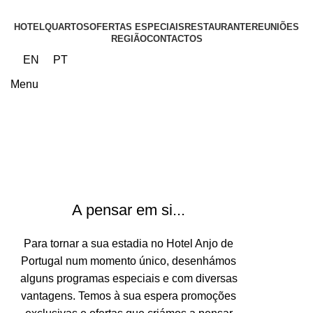
HOTEL
QUARTOS
OFERTAS ESPECIAIS
RESTAURANTE
REUNIÕES
REGIÃO
CONTACTOS
EN
PT
Menu
Pacotes
A pensar em si...
Para tornar a sua estadia no Hotel Anjo de
Portugal num momento único, desenhámos
alguns programas especiais e com diversas
vantagens. Temos à sua espera promoções