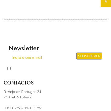
participantes. A sala está equipada com ar condicionado, wi-fi,
sistema de áudio, tomadas elétricas e de rede para
computadores, projetor, tela e luz natural.
Seja o primeiro a conhecer
todas as novidades.
Newsletter
Eu li e aceito a Política de Privacidade
CONTACTOS
R. Anjo de Portugal, 24
2495-415 Fátima
39º38´2"N - 8º40´35"W