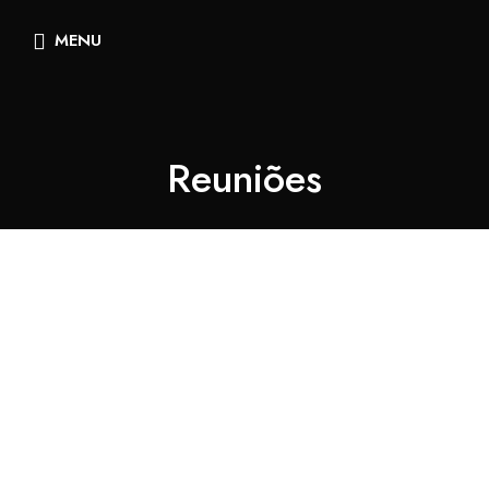
MENU
Reuniões
Ao serviço do seu negócio...
O Hotel Anjo de Portugal, com a sua localização privilegiada, é
o local perfeito para o evento da sua empresa dispondo de
uma sala com todas as condições necessárias para fazer do
seu evento um verdadeiro sucesso e superando as
expectativas. A nossa sala de reuniões tem capacidade até 90
lugares.