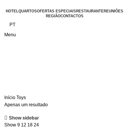
HOTEL
QUARTOS
OFERTAS ESPECIAIS
RESTAURANTE
REUNIÕES
REGIÃO
CONTACTOS
PT
Menu
Toys
Início
Toys
Apenas um resultado
Show sidebar
Show
9
12
18
24