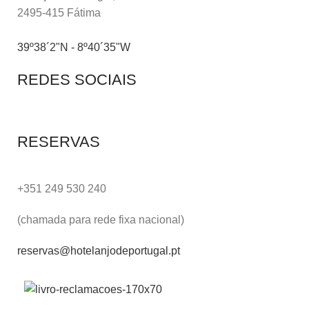
2495-415 Fátima
39º38´2"N - 8º40´35"W
REDES SOCIAIS
RESERVAS
+351 249 530 240
(chamada para rede fixa nacional)
reservas@hotelanjodeportugal.pt