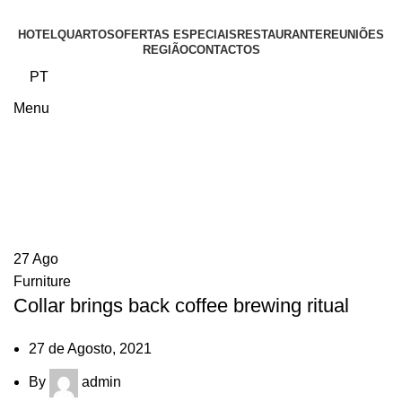
HOTEL
QUARTOS
OFERTAS ESPECIAIS
RESTAURANTE
REUNIÕES
REGIÃO
CONTACTOS
PT
Menu
Furniture
27
Ago
Furniture
Collar brings back coffee brewing ritual
27 de Agosto, 2021
By
admin