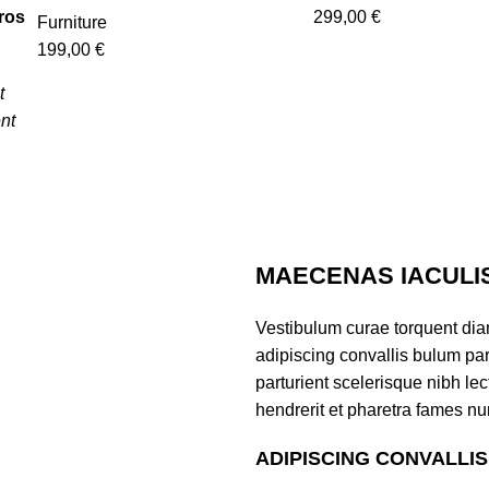
ros
299,00
€
Furniture
199,00
€
t
nt
MAECENAS IACULI
Vestibulum curae torquent di
adipiscing convallis bulum par
parturient scelerisque nibh l
hendrerit et pharetra fames nu
ADIPISCING CONVALLI