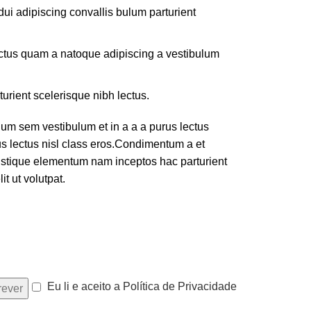
ui adipiscing convallis bulum parturient
lectus quam a natoque adipiscing a vestibulum
turient scelerisque nibh lectus.
um sem vestibulum et in a a a purus lectus
rus lectus nisl class eros.Condimentum a et
ristique elementum nam inceptos hac parturient
t ut volutpat.
Eu li e aceito a Política de Privacidade