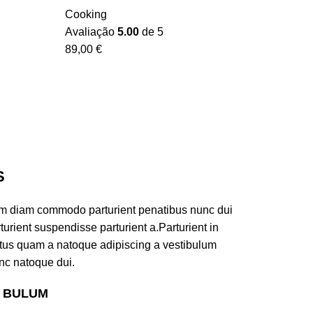
Cooking
Avaliação
5.00
de 5
89,00
€
S
am diam commodo parturient penatibus nunc dui
turient suspendisse parturient a.Parturient in
ectus quam a natoque adipiscing a vestibulum
nc natoque dui.
S BULUM