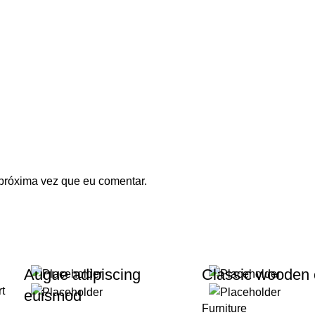
próxima vez que eu comentar.
Augue adipiscing
Classic wooden 
rt
euismod
Furniture