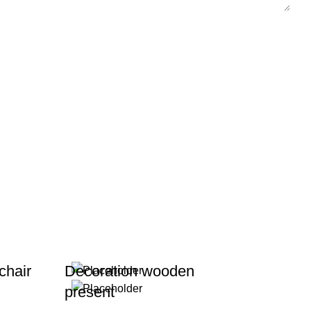
chair
Decoration wooden
present