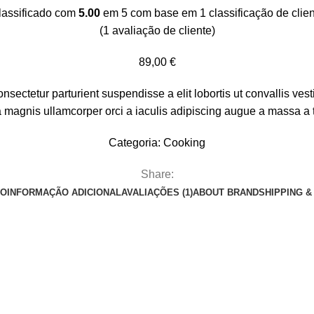
lassificado com
5.00
em 5 com base em
1
classificação de clie
(
1
avaliação de cliente)
89,00
€
sectetur parturient suspendisse a elit lobortis ut convallis ve
magnis ullamcorper orci a iaculis adipiscing augue a massa a t
Categoria:
Cooking
Share:
ÃO
INFORMAÇÃO ADICIONAL
AVALIAÇÕES (1)
ABOUT BRAND
SHIPPING &