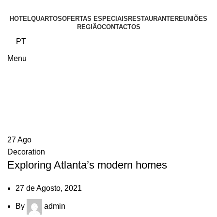
HOTEL
QUARTOS
OFERTAS ESPECIAIS
RESTAURANTE
REUNIÕES
REGIÃO
CONTACTOS
PT
Menu
Tag Archives: Guide
27
Ago
Decoration
Exploring Atlanta’s modern homes
27 de Agosto, 2021
By
admin