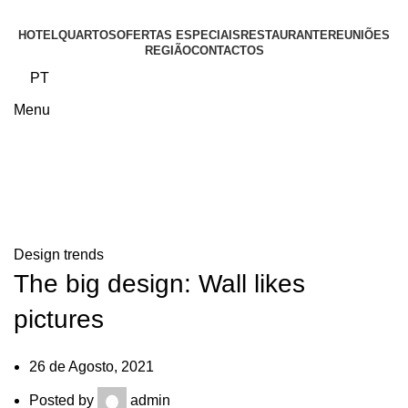
HOTEL
QUARTOS
OFERTAS ESPECIAIS
RESTAURANTE
REUNIÕES
REGIÃO
CONTACTOS
PT
Menu
Blog
Design trends
The big design: Wall likes
pictures
26 de Agosto, 2021
Posted by
admin